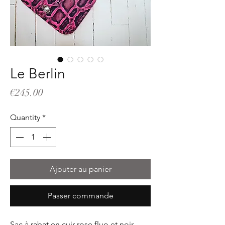
Le Berlin
Price
€245.00
Quantity
*
Ajouter au panier
Passer commande
Sac à rabat en cuir rose fluo et noir