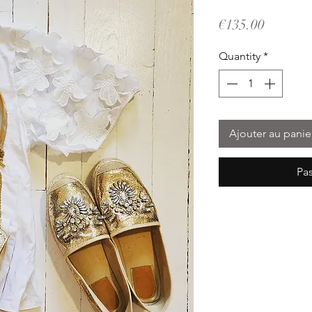
Price
€135.00
Quantity
*
Ajouter au panie
Pa